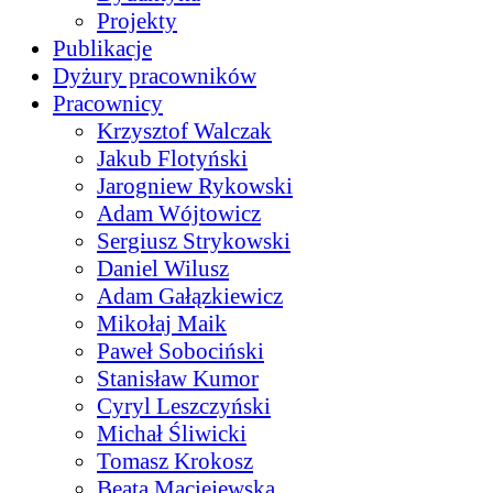
Projekty
Publikacje
Dyżury pracowników
Pracownicy
Krzysztof Walczak
Jakub Flotyński
Jarogniew Rykowski
Adam Wójtowicz
Sergiusz Strykowski
Daniel Wilusz
Adam Gałązkiewicz
Mikołaj Maik
Paweł Sobociński
Stanisław Kumor
Cyryl Leszczyński
Michał Śliwicki
Tomasz Krokosz
Beata Maciejewska