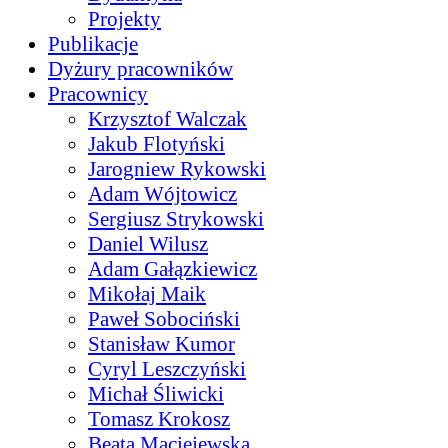
Projekty
Publikacje
Dyżury pracowników
Pracownicy
Krzysztof Walczak
Jakub Flotyński
Jarogniew Rykowski
Adam Wójtowicz
Sergiusz Strykowski
Daniel Wilusz
Adam Gałązkiewicz
Mikołaj Maik
Paweł Sobociński
Stanisław Kumor
Cyryl Leszczyński
Michał Śliwicki
Tomasz Krokosz
Beata Maciejewska