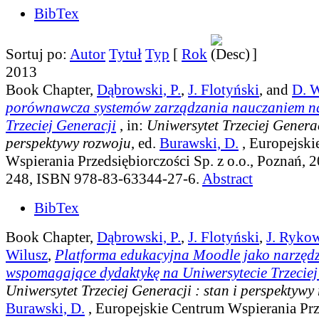
BibTex
Sortuj po:
Autor
Tytuł
Typ
[
Rok
]
2013
Book Chapter,
Dąbrowski, P.
,
J. Flotyński
, and
D. W
porównawcza systemów zarządzania nauczaniem na
Trzeciej Generacji
, in:
Uniwersytet Trzeciej Generacj
perspektywy rozwoju
, ed.
Burawski, D.
, Europejski
Wspierania Przedsiębiorczości Sp. z o.o., Poznań, 2
248, ISBN 978-83-63344-27-6.
Abstract
BibTex
Book Chapter,
Dąbrowski, P.
,
J. Flotyński
,
J. Ryko
Wilusz
,
Platforma edukacyjna Moodle jako narzędz
wspomagające dydaktykę na Uniwersytecie Trzeciej
Uniwersytet Trzeciej Generacji : stan i perspektywy
Burawski, D.
, Europejskie Centrum Wspierania Prz