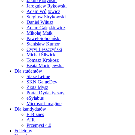
Jakub Flotyński
Jarogniew Rykowski
Adam Wójtowicz
Sergiusz Strykowski
Daniel Wilusz
Adam Gałązkiewicz
Mikołaj Maik
Paweł Sobociński
Stanisław Kumor
Cyryl Leszczyński
Michał Śliwicki
Tomasz Krokosz
Beata Maciejewska
Dla studentów
Staże Letnie
SKN GameDev
Złota Mysz
Portal Dydaktyczny
eSylabus
Microsoft Imagine
Dla kandydatów
E-Biznes
AIR
Przemysł 4.0
Felietony