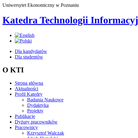
Uniwersytet Ekonomiczny w Poznaniu
Katedra Technologii Informacy
Dla kandydatów
Dla studentów
O KTI
Strona główna
Aktualności
Profil Katedry
Badania Naukowe
Dydaktyka
Projekty
Publikacje
Dyżury pracowników
Pracownicy
Krzysztof Walczak