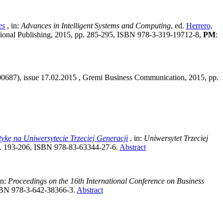
es
, in:
Advances in Intelligent Systems and Computing
, ed.
Herrero,
national Publishing, 2015, pp. 285-295, ISBN 978-3-319-19712-8,
PM
:
100687), issue 17.02.2015
, Gremi Business Communication, 2015, pp.
kę na Uniwersytecie Trzeciej Generacji
, in:
Uniwersytet Trzeciej
pp. 193-206, ISBN 978-83-63344-27-6.
Abstract
in:
Proceedings on the 16th International Conference on Business
 ISBN 978-3-642-38366-3.
Abstract