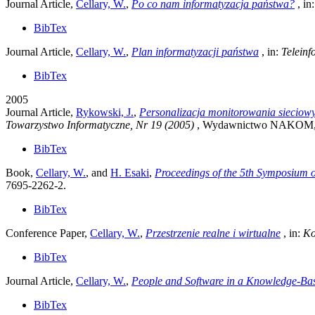
Journal Article,
Cellary, W.
,
Po co nam informatyzacja państwa?
, in
BibTex
Journal Article,
Cellary, W.
,
Plan informatyzacji państwa
, in:
Teleinf
BibTex
2005
Journal Article,
Rykowski, J.
,
Personalizacja monitorowania siecio
Towarzystwo Informatyczne, Nr 19 (2005)
, Wydawnictwo NAKOM, 04
BibTex
Book,
Cellary, W.
, and
H. Esaki
,
Proceedings of the 5th Symposium o
7695-2262-2.
BibTex
Conference Paper,
Cellary, W.
,
Przestrzenie realne i wirtualne
, in:
Ko
BibTex
Journal Article,
Cellary, W.
,
People and Software in a Knowledge-B
BibTex