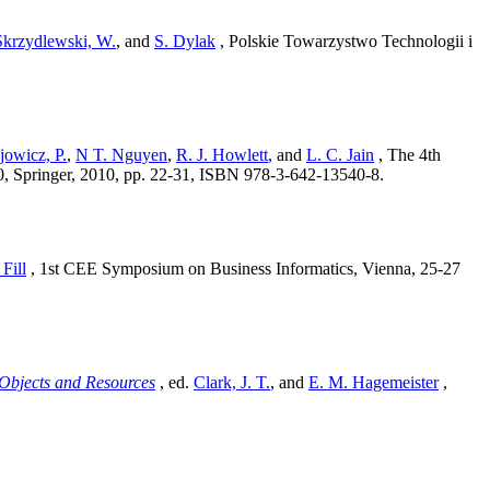
Skrzydlewski, W.
, and
S. Dylak
, Polskie Towarzystwo Technologii i
jowicz, P.
,
N T. Nguyen
,
R. J. Howlett
, and
L. C. Jain
, The 4th
, Springer, 2010, pp. 22-31, ISBN 978-3-642-13540-8.
Fill
, 1st CEE Symposium on Business Informatics, Vienna, 25-27
Objects and Resources
, ed.
Clark, J. T.
, and
E. M. Hagemeister
,