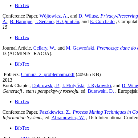
BibTex
Conference Paper,
Wójtowicz, A.
, and
D. Wilusz
,
Privacy-Preserving
Á.
,
B. Baruque
,
J. Sedano
,
H. Quintián
, and
E. Corchado
, Computati
15
.
BibTex
Journal Article,
Cellary, W.
, and
M. Gawroński
,
Przenosząc dane do c
I3 (ADMINISTRACJA).
BibTex
Pobierz:
Chmura_z_problemami.pdf
(409.65 KB)
2013
Book Chapter,
Dąbrowski, P.
,
J. Flotyński
,
J. Rykowski
, and
D. Wilu
Generacji : stan i perspektywy rozwoju
, ed.
Burawski, D.
, Europejsk
BibTex
Conference Paper,
Paszkiewicz, Z.
,
Process Mining Techniques in Con
Information Systems
, ed.
Abramowicz, W.
, 16th International Conf
BibTex