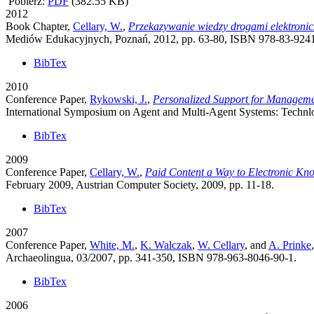
Pobierz:
PDF
(382.55 KB)
2012
Book Chapter,
Cellary, W.
,
Przekazywanie wiedzy drogami elektroni
Mediów Edukacyjnych, Poznań, 2012, pp. 63-80, ISBN 978-83-9241
BibTex
2010
Conference Paper,
Rykowski, J.
,
Personalized Support for Manageme
International Symposium on Agent and Multi-Agent Systems: Technl
BibTex
2009
Conference Paper,
Cellary, W.
,
Paid Content a Way to Electronic K
February 2009, Austrian Computer Society, 2009, pp. 11-18.
BibTex
2007
Conference Paper,
White, M.
,
K. Walczak
,
W. Cellary
, and
A. Prinke
Archaeolingua, 03/2007, pp. 341-350, ISBN 978-963-8046-90-1.
BibTex
2006