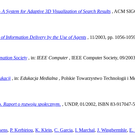
- A System for Adaptive 3D Visualization of Search Results
, ACM SIGG
 of Information Delivery by the Use of Agents
, 11/2003, pp. 1056-1059
rmation Society
, in:
IEEE Computer
, IEEE Computer Society, 09/2003
ukacji
, in:
Edukacja Medialna
, Polskie Towarzystwo Technologii i M
. Raport o rozwoju społecznym.
, UNDP, 01/2002, ISBN 83-917047-5
sens
,
P. Kerbiriou
,
K. Klein
,
C. Garcia
,
I. Marchal
,
J. Wingbermhle
,
E.