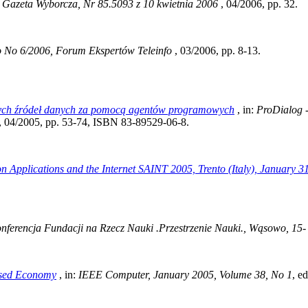
:
Gazeta Wyborcza, Nr 85.5093 z 10 kwietnia 2006
, 04/2006, pp. 32.
o No 6/2006, Forum Ekspertów Teleinfo
, 03/2006, pp. 8-13.
wych źródeł danych za pomocą agentów programowych
, in:
ProDialog 
/2005, pp. 53-74, ISBN 83-89529-06-8.
n Applications and the Internet SAINT 2005, Trento (Italy), January 3
nferencja Fundacji na Rzecz Nauki .Przestrzenie Nauki., Wąsowo, 15-
ased Economy
, in:
IEEE Computer, January 2005, Volume 38, No 1
, e