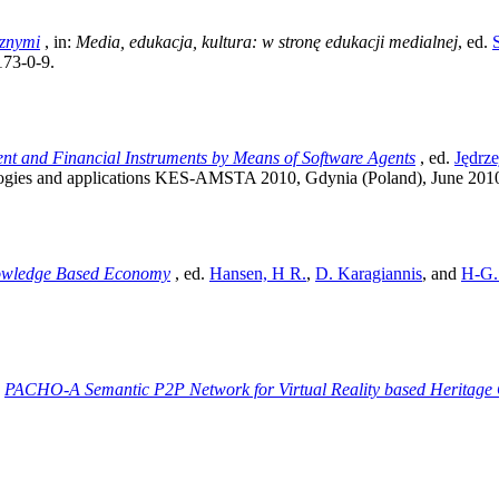
cznymi
, in:
Media, edukacja, kultura: w stronę edukacji medialnej
, ed.
73-0-9.
nt and Financial Instruments by Means of Software Agents
, ed.
Jędrze
ogies and applications KES-AMSTA 2010, Gdynia (Poland), June 2010
nowledge Based Economy
, ed.
Hansen, H R.
,
D. Karagiannis
, and
H-G. 
,
PACHO-A Semantic P2P Network for Virtual Reality based Heritage 